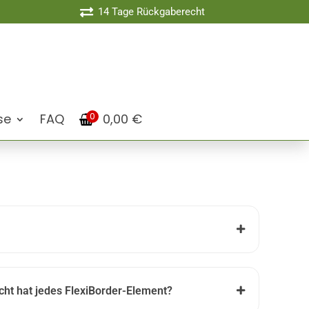

14 Tage Rückgaberecht
0
se
FAQ
0,00
€
t hat jedes FlexiBorder-Element?