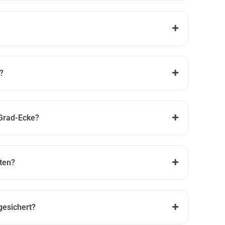
?
Grad-Ecke?
lten?
gesichert?