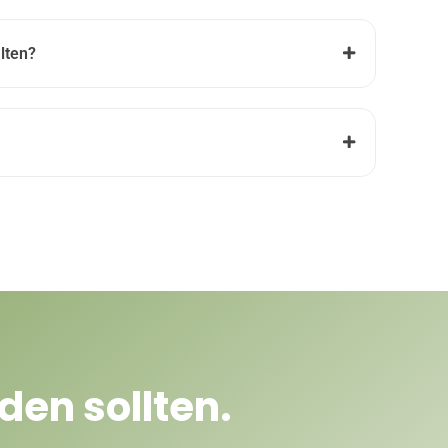
lten?
den sollten.